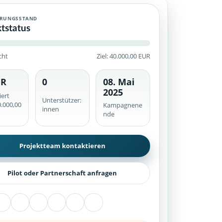
ERUNGSSTAND
ktstatus
cht
Ziel: 40.000,00 EUR
UR
0
08. Mai
he werden serverseitig geprüft.
2025
iert
Unterstützer:
.000,00
Kampagnene
innen
nde
Projektteam kontaktieren
Pilot oder Partnerschaft anfragen