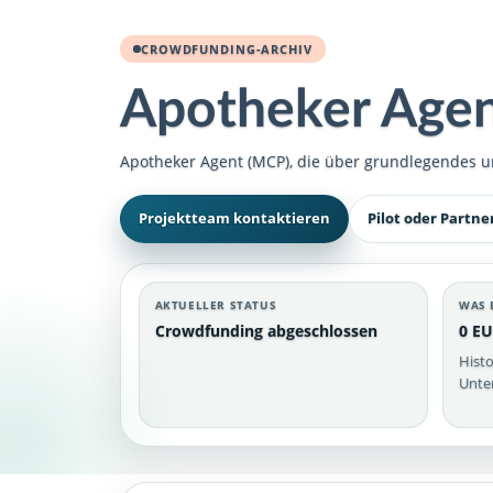
CROWDFUNDING-ARCHIV
Apotheker Age
Apotheker Agent (MCP), die über grundlegendes u
Projektteam kontaktieren
Pilot oder Partne
AKTUELLER STATUS
WAS 
Crowdfunding abgeschlossen
0 EU
Histo
Unter
Apotheker Agent (MCP)