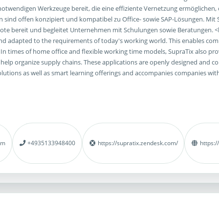
 notwendigen Werkzeuge bereit, die eine effiziente Vernetzung ermögliche
 sind offen konzipiert und kompatibel zu Office- sowie SAP-Lösungen. Mit 
ote bereit und begleitet Unternehmen mit Schulungen sowie Beratungen. <b
 and adapted to the requirements of today's working world. This enables c
 In times of home office and flexible working time models, SupraTix also prov
p organize supply chains. These applications are openly designed and comp
utions as well as smart learning offerings and accompanies companies with
om
+4935133948400
https://supratix.zendesk.com/
https:/