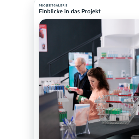
PROJEKTGALERIE
Einblicke in das Projekt
Apotheker Agent (MCP): Teamprofil, Hintergrund und Kontaktmögl
Projektteam: SupraTix GmbH.
Historischer Finanzierungsstand: 0 EUR von 40.000,00 EUR.
Unterstützer:innen: 0. Erreicht: 0 Prozent.
Historisch veröffentlichte Unterstützungsoptionen: 4.
Aktiver Seitenabschnitt: team.
Qualitätssicherung: Kanonische URL, Robots-Angaben, aggreg