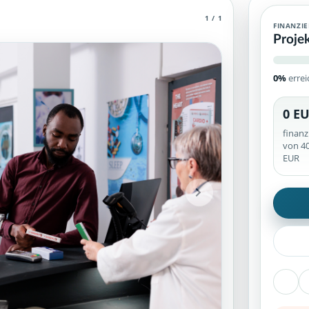
1 / 1
ichkeiten zur Kampagne.
FINANZI
Proje
0%
errei
0 E
ierte Unterstützerinformationen und veröffentlichte Inhaltsbereic
finanz
von 40
EUR