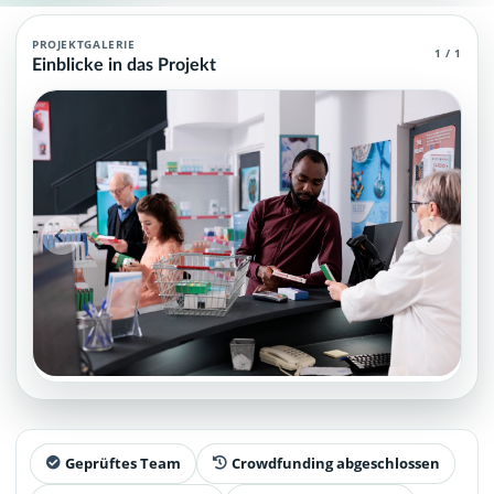
Apotheker Agent (MCP)
PROJEKTGALERIE
1 / 1
Einblicke in das Projekt
Apotheker Agent (MCP), die über grundlegendes und spezielles W
Projektteam: SupraTix GmbH.
Historischer Finanzierungsstand: 0 EUR von 40.000,00 EUR.
Unterstützer:innen: 0. Erreicht: 0 Prozent.
Historisch veröffentlichte Unterstützungsoptionen: 4.
Aktiver Seitenabschnitt: information.
Qualitätssicherung: Kanonische URL, Robots-Angaben, aggreg
Geprüftes Team
Crowdfunding abgeschlossen