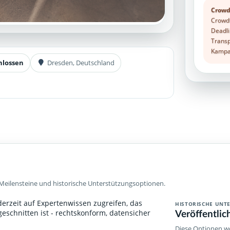
Crowd
Crowdf
Deadli
Transp
Kampag
hlossen
Dresden, Deutschland
Meilensteine und historische Unterstützungsoptionen.
ederzeit auf Expertenwissen zugreifen, das
HISTORISCHE UNT
Veröffentlic
geschnitten ist - rechtskonform, datensicher
Diese Optionen we