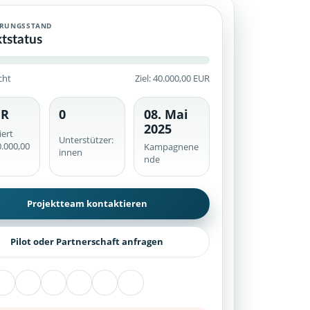
em Finanzierungsstand, veröffentlichten Unterstützungsoptionen u
ERUNGSSTAND
ktstatus
cht
Ziel: 40.000,00 EUR
UR
0
08. Mai
he werden serverseitig geprüft.
2025
iert
Unterstützer:
.000,00
Kampagnene
innen
nde
Projektteam kontaktieren
Pilot oder Partnerschaft anfragen