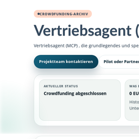
CROWDFUNDING-ARCHIV
Vertriebsagent
Vertriebsagent (MCP) , die grundlegendes und spez
Projektteam kontaktieren
Pilot oder Partne
AKTUELLER STATUS
WAS 
Crowdfunding abgeschlossen
0 EU
Histo
Unter
Vertriebsagent (MCP)