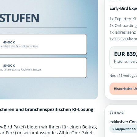
Early-Bird Exp
1x Experten-KI
1x Onboarding
1x Jahreslizen
1x DSGVO-kon
EUR 839
Historisch ve
Noch 15 verfügba
Historische U
icheren und branchenspezifischen KI-Lösung
BEITRAG
exklusiver Con
-Bird Paket) bieten wir Ihnen für einen Beitrag
0 Supporter / 5
ular Perk) unser umfassendes All-in-One-Paket.