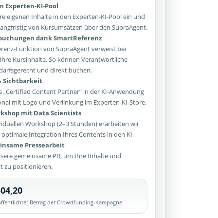
im Experten-KI-Pool
re eigenen Inhalte in den Experten-KI-Pool ein und
e langfristig von Kursumsätzen über den SupraAgent.
sbuchungen dank SmartReferenz
enz-Funktion von SupraAgent verweist bei
Ihre Kursinhalte. So können Verantwortliche
arfsgerecht und direkt buchen.
 Sichtbarkeit
 „Certified Content Partner“ in der KI-Anwendung
onal mit Logo und Verlinkung im Experten-KI-Store.
kshop mit Data Scientists
iduellen Workshop (2–3 Stunden) erarbeiten wir
optimale Integration Ihres Contents in den KI-
nsame Pressearbeit
sere gemeinsame PR, um Ihre Inhalte und
lt zu positionieren.
04,20
röffentlichter Betrag der Crowdfunding-Kampagne.