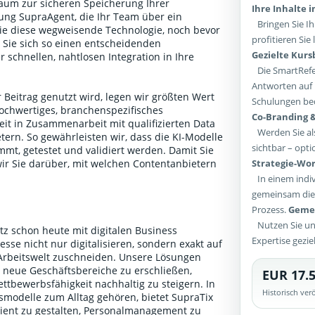
aum zur sicheren Speicherung Ihrer
Ihre Inhalte 
g SupraAgent, die Ihr Team über ein
Bringen Sie Ih
Sie diese wegweisende Technologie, noch bevor
profitieren Si
n Sie sich so einen entscheidenden
Gezielte Kur
 schnellen, nahtlosen Integration in Ihre
Die SmartRefer
Antworten auf 
 Beitrag genutzt wird, legen wir größten Wert
Schulungen bed
ochwertiges, branchenspezifisches
Co-Branding &
it in Zusammenarbeit mit qualifizierten Data
Werden Sie als
ern. So gewährleisten wir, dass die KI-Modelle
sichtbar – opti
mt, getestet und validiert werden. Damit Sie
Strategie-Wor
wir Sie darüber, mit welchen Contentanbietern
.
In einem indiv
gemeinsam die 
Prozess.
Gemei
Nutzen Sie un
tz schon heute mit digitalen Business
Expertise gezie
sse nicht nur digitalisieren, sondern exakt auf
 Arbeitswelt zuschneiden. Unsere Lösungen
 neue Geschäftsbereiche zu erschließen,
EUR 17.5
ttbewerbsfähigkeit nachhaltig zu steigern. In
Historisch ve
itsmodelle zum Alltag gehören, bietet SupraTix
ient zu gestalten, Personalmanagement zu