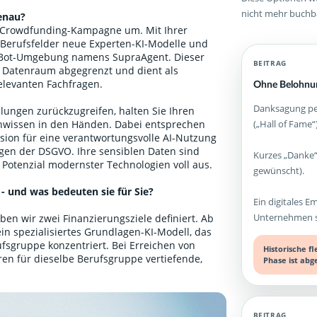
nicht mehr buchb
enau?
B-Crowdfunding-Kampagne um. Mit Ihrer
 Berufsfelder neue Experten-KI-Modelle und
atBot-Umgebung namens SupraAgent. Dieser
BEITRAG
a Datenraum abgegrenzt und dient als
relevanten Fachfragen.
Ohne Belohnun
Danksagung per
lungen zurückzugreifen, halten Sie Ihren
(„Hall of Fame“)
enwissen in den Händen. Dabei entsprechen
sion für eine verantwortungsvolle AI-Nutzung
ngen der DSGVO. Ihre sensiblen Daten sind
Kurzes „Danke“
 Potenzial modernster Technologien voll aus.
gewünscht).
 - und was bedeuten sie für Sie?
Ein digitales E
Unternehmen st
en wir zwei Finanzierungsziele definiert. Ab
ein spezialisiertes Grundlagen-KI-Modell, das
fsgruppe konzentriert. Bei Erreichen von
Historische f
ren für dieselbe Berufsgruppe vertiefende,
Phase ist abg
BEITRAG