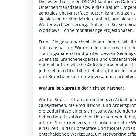
Dieses enthält einen DSGVO-konformen Datenr
Unternehmensdaten sowie die ChatBot-Umgebun
zentrales Chat-Interface nutzen kann. Nutzen 
sie sich am breiten Markt etabliert, und sicher
Wettbewerbsvorsprung. Profitieren Sie von einer
Workflows – ohne monatelange Projektphasen.
Damit Sie genau nachvollziehen können, wie Ihr
auf Transparenz. Wir erstellen und erwerben h
Trainingsmaterial und prüfen dessen Genauigke
Scientists, Branchenexperten und Contentanbiet
optimal auf spezifische Anforderungen abgestim
jederzeit den Überblick behalten, informieren 
und Branchenexperten wir zusammenarbeiten
Warum ist SupraTix der richtige Partner?
Wir bei SupraTix transformieren den Arbeitspla
Ökosystemen, die Produktions- und Arbeitsproze
die Bedürfnisse einer sich rasant wandelnden
helfen bereits zahlreichen Unternehmen dabei,
interne Strukturen zu verschlanken und ihre We
einer Zeit, in der Homeoffice und flexible Arbe
entscheidende Werkzeuge, um Networking effiz