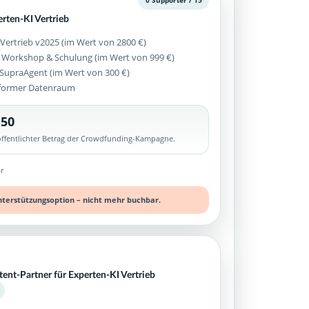
0 Supporter / 15
erten-KI Vertrieb
 Vertrieb v2025 (im Wert von 2800 €)
 Workshop & Schulung (im Wert von 999 €)
z SupraAgent (im Wert von 300 €)
former Datenraum
,50
röffentlichter Betrag der Crowdfunding-Kampagne.
r
nterstützungsoption – nicht mehr buchbar.
tent-Partner für Experten-KI Vertrieb