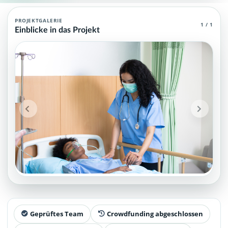
Krankenpflege Agent (MCP)
PROJEKTGALERIE
1 / 1
Einblicke in das Projekt
Krankenpflege Agent (MCP): Teamprofil, Hintergrund und Kontakt
Projektteam: SupraTix GmbH.
Historischer Finanzierungsstand: 0 EUR von 40.000,00 EUR.
Unterstützer:innen: 0. Erreicht: 0 Prozent.
Historisch veröffentlichte Unterstützungsoptionen: 4.
Aktiver Seitenabschnitt: team.
Qualitätssicherung: Kanonische URL, Robots-Angaben, aggreg
Geprüftes Team
Crowdfunding abgeschlossen