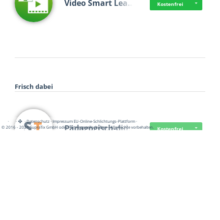
Video Smart Lea…
Kostenfrei
Frisch dabei
·
·
·
Datenschutz
·
Impressum
EU-Online-Schlichtungs-Plattform
·
Pädagogisch-did…
© 2016 - 2026 SupraTix GmbH oder Partnergesellschaften - Alle Rechte vorbehalten.
Kostenfrei
Mittelstand Dig…
Kostenfrei