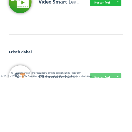
Video Smart Lea…
Kostenfrei
Frisch dabei
·
·
·
Datenschutz
·
Impressum
EU-Online-Schlichtungs-Plattform
·
Pädagogisch-did…
© 2016 - 2026 SupraTix GmbH oder Partnergesellschaften - Alle Rechte vorbehalten.
Kostenfrei
Mittelstand Dig…
Kostenfrei