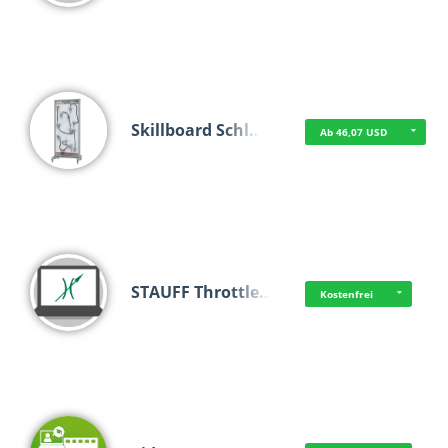
Skillboard Schl…
Ab 46,07 USD
STAUFF Throttle…
Kostenfrei