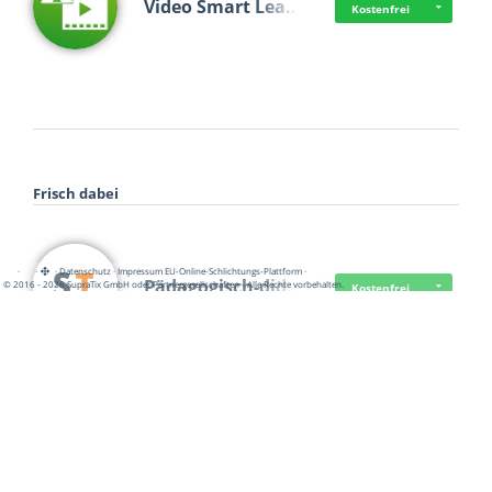
Video Smart Lea…
Kostenfrei
Frisch dabei
·
·
·
Datenschutz
·
Impressum
EU-Online-Schlichtungs-Plattform
·
Pädagogisch-did…
© 2016 - 2026 SupraTix GmbH oder Partnergesellschaften - Alle Rechte vorbehalten.
Kostenfrei
Mittelstand Dig…
Kostenfrei