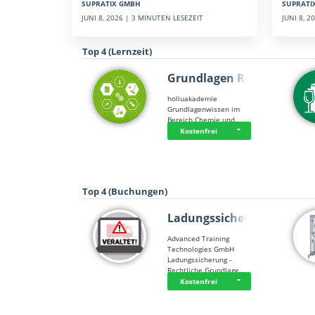
SUPRATI
SUPRATIX GMBH
JUNI 8, 
JUNI 8, 2026 | 3 MINUTEN LESEZEIT
Top 4 (Lernzeit)
Grundlagen Rein…
holluakademie
Grundlagenwissen im
Bereich Chemie und …
Kostenfrei
Top 4 (Buchungen)
Ladungssicherung
Advanced Training
Technologies GmbH
Ladungssicherung -
Rechtliche Grundlage…
Kostenfrei