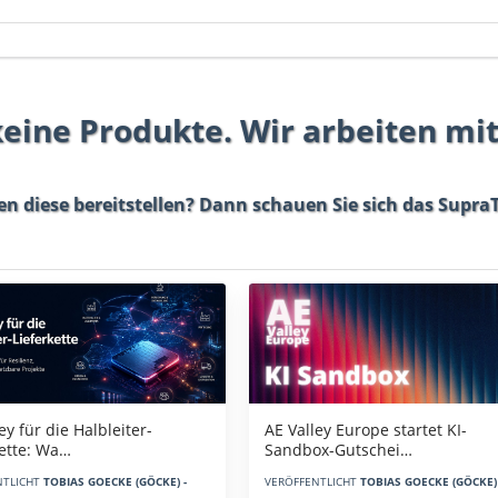
 keine Produkte. Wir arbeiten mi
en diese bereitstellen? Dann schauen Sie sich das
SupraT
AE Valley Europe startet KI-
ey für die Halbleiter-
Sandbox-Gutschei…
kette: Wa…
VERÖFFENTLICHT
TOBIAS GOECKE (GÖCKE) 
NTLICHT
TOBIAS GOECKE (GÖCKE) -