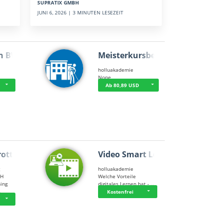
SUPRATIX GMBH
JUNI 6, 2026 | 3 MINUTEN LESEZEIT
n BWL
Meisterkursbegl…
holluakademie
None
Ab 80,89 USD
rottle…
Video Smart Lea…
g
holluakademie
bH
Welche Vorteile
ning
digitales Lernen hat - …
…
Kostenfrei