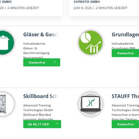
SUPRATIX GMBH
X GMBH
JUNI 8, 2026 | 2 MINUTEN LESEZEIT
2026 | 4 MINUTEN LESEZEIT
Gläser & Geschi…
Grundlage
holluakademie
holluakademie
Gläser- &
Grundlagen BWL
Geschirrreinigung
Kostenfrei
Servicemodul
Kostenfrei
Skillboard Schl…
STAUFF Th
Advanced Training
Advanced Trainin
Technologies GmbH
Technologies Gm
Skillboard Blended
Interactive e-lear
Learning: Hydrauliks…
from the "Hydrau
Ab 46,17 USD
Kostenfrei