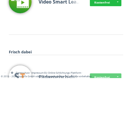
Video Smart Lea…
Kostenfrei
Frisch dabei
·
·
·
Datenschutz
·
Impressum
EU-Online-Schlichtungs-Plattform
·
Pädagogisch-did…
© 2016 - 2026 SupraTix GmbH oder Partnergesellschaften - Alle Rechte vorbehalten.
Kostenfrei
Mittelstand Dig…
Kostenfrei