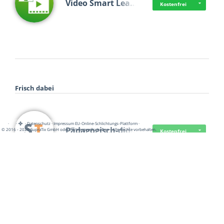
Video Smart Lea…
Kostenfrei
Frisch dabei
·
·
·
Datenschutz
·
Impressum
EU-Online-Schlichtungs-Plattform
·
Pädagogisch-did…
© 2016 - 2026 SupraTix GmbH oder Partnergesellschaften - Alle Rechte vorbehalten.
Kostenfrei
Mittelstand Dig…
Kostenfrei