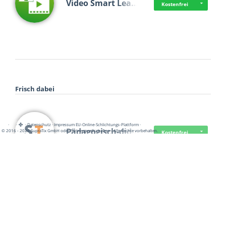
Video Smart Lea…
Kostenfrei
Frisch dabei
·
·
·
Datenschutz
·
Impressum
EU-Online-Schlichtungs-Plattform
·
Pädagogisch-did…
© 2016 - 2026 SupraTix GmbH oder Partnergesellschaften - Alle Rechte vorbehalten.
Kostenfrei
Mittelstand Dig…
Kostenfrei