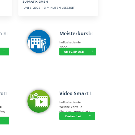
SUPRATIX GMBH
JUNI 6, 2026 | 3 MINUTEN LESEZEIT
n BWL
Meisterkursbegl…
holluakademie
None
Ab 80,89 USD
rottle…
Video Smart Lea…
g
holluakademie
bH
Welche Vorteile
ning
digitales Lernen hat - …
…
Kostenfrei