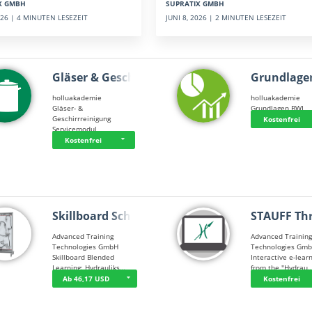
SUPRATIX GMBH
X GMBH
JUNI 8, 2026 | 2 MINUTEN LESEZEIT
2026 | 4 MINUTEN LESEZEIT
Gläser & Geschi…
Grundlage
holluakademie
holluakademie
Gläser- &
Grundlagen BWL
Geschirrreinigung
Kostenfrei
Servicemodul
Kostenfrei
Skillboard Schl…
STAUFF Th
Advanced Training
Advanced Trainin
Technologies GmbH
Technologies Gm
Skillboard Blended
Interactive e-lear
Learning: Hydrauliks…
from the "Hydrau
Ab 46,17 USD
Kostenfrei