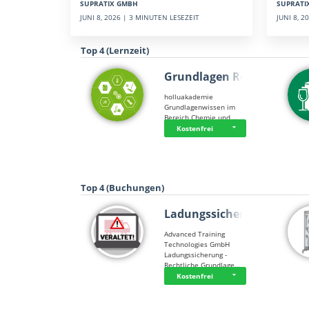
SUPRATI
SUPRATIX GMBH
JUNI 8, 
JUNI 8, 2026 | 3 MINUTEN LESEZEIT
Top 4 (Lernzeit)
Grundlagen Rein…
holluakademie
Grundlagenwissen im
Bereich Chemie und …
Kostenfrei
Top 4 (Buchungen)
Ladungssicherung
Advanced Training
Technologies GmbH
Ladungssicherung -
Rechtliche Grundlage…
Kostenfrei