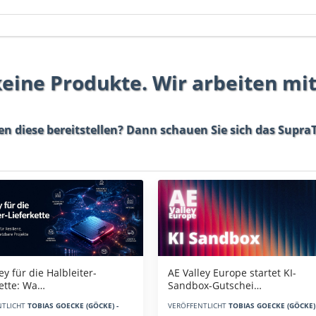
 keine Produkte. Wir arbeiten mi
en diese bereitstellen? Dann schauen Sie sich das
SupraT
AE Valley Europe startet KI-
ey für die Halbleiter-
Sandbox-Gutschei…
kette: Wa…
VERÖFFENTLICHT
TOBIAS GOECKE (GÖCKE) 
NTLICHT
TOBIAS GOECKE (GÖCKE) -