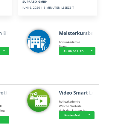
SUPRATIX GMBH
JUNI 6, 2026 | 3 MINUTEN LESEZEIT
n BWL
Meisterkursbegl…
holluakademie
None
Ab 80,66 USD
rottle…
Video Smart Lea…
g
holluakademie
bH
Welche Vorteile
ning
digitales Lernen hat - …
…
Kostenfrei