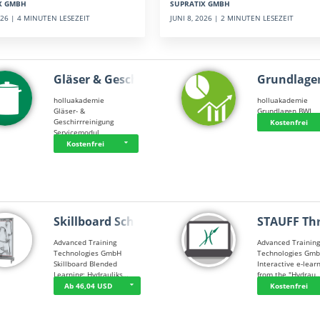
SUPRATIX GMBH
X GMBH
JUNI 8, 2026 | 2 MINUTEN LESEZEIT
2026 | 4 MINUTEN LESEZEIT
Gläser & Geschi…
Grundlage
holluakademie
holluakademie
Gläser- &
Grundlagen BWL
Geschirrreinigung
Kostenfrei
Servicemodul
Kostenfrei
Skillboard Schl…
STAUFF Th
Advanced Training
Advanced Trainin
Technologies GmbH
Technologies Gm
Skillboard Blended
Interactive e-lear
Learning: Hydrauliks…
from the "Hydrau
Ab 46,04 USD
Kostenfrei