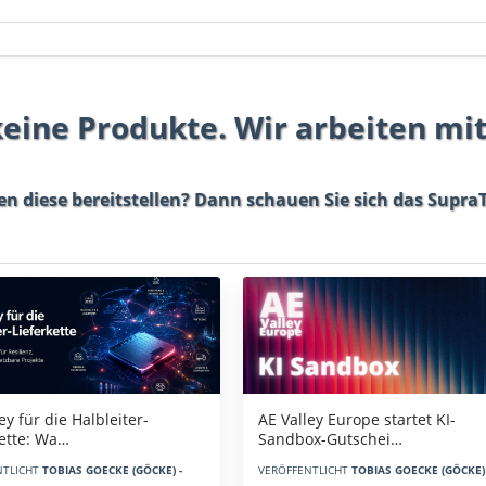
 keine Produkte. Wir arbeiten mi
en diese bereitstellen? Dann schauen Sie sich das
SupraT
AE Valley Europe startet KI-
ey für die Halbleiter-
Sandbox-Gutschei…
kette: Wa…
VERÖFFENTLICHT
TOBIAS GOECKE (GÖCKE) 
NTLICHT
TOBIAS GOECKE (GÖCKE) -