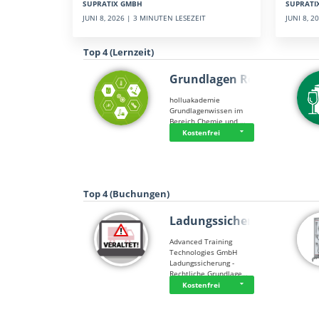
SUPRATI
SUPRATIX GMBH
JUNI 8, 
JUNI 8, 2026 | 3 MINUTEN LESEZEIT
Top 4 (Lernzeit)
Grundlagen Rein…
holluakademie
Grundlagenwissen im
Bereich Chemie und …
Kostenfrei
Top 4 (Buchungen)
Ladungssicherung
Advanced Training
Technologies GmbH
Ladungssicherung -
Rechtliche Grundlage…
Kostenfrei