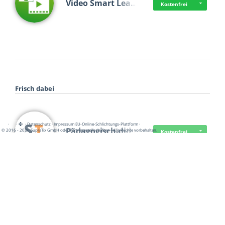
Video Smart Lea…
Kostenfrei
Frisch dabei
·
·
·
Datenschutz
·
Impressum
EU-Online-Schlichtungs-Plattform
·
Pädagogisch-did…
© 2016 - 2026 SupraTix GmbH oder Partnergesellschaften - Alle Rechte vorbehalten.
Kostenfrei
Mittelstand Dig…
Kostenfrei