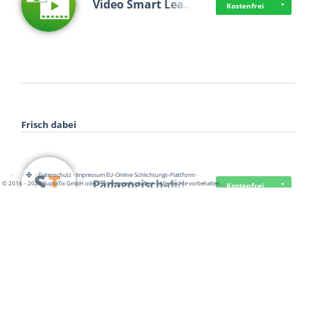
Video Smart Lea…
Kostenfrei
Frisch dabei
·
·
·
Datenschutz
·
Impressum
EU-Online-Schlichtungs-Plattform
·
Pädagogisch-did…
© 2016 - 2026 SupraTix GmbH oder Partnergesellschaften - Alle Rechte vorbehalten.
Kostenfrei
Mittelstand Dig…
Kostenfrei