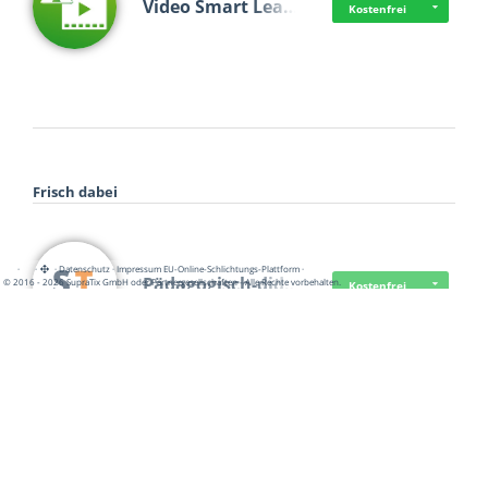
Video Smart Lea…
Kostenfrei
Frisch dabei
·
·
·
Datenschutz
·
Impressum
EU-Online-Schlichtungs-Plattform
·
Pädagogisch-did…
© 2016 - 2026 SupraTix GmbH oder Partnergesellschaften - Alle Rechte vorbehalten.
Kostenfrei
Mittelstand Dig…
Kostenfrei