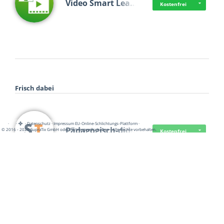
Video Smart Lea…
Kostenfrei
Frisch dabei
·
·
·
Datenschutz
·
Impressum
EU-Online-Schlichtungs-Plattform
·
Pädagogisch-did…
© 2016 - 2026 SupraTix GmbH oder Partnergesellschaften - Alle Rechte vorbehalten.
Kostenfrei
Mittelstand Dig…
Kostenfrei