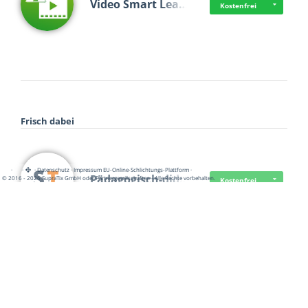
Video Smart Lea…
Kostenfrei
Frisch dabei
·
·
·
Datenschutz
·
Impressum
EU-Online-Schlichtungs-Plattform
·
Pädagogisch-did…
© 2016 - 2026 SupraTix GmbH oder Partnergesellschaften - Alle Rechte vorbehalten.
Kostenfrei
Mittelstand Dig…
Kostenfrei