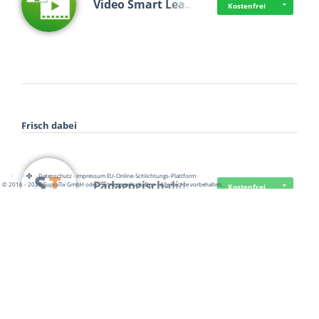
Video Smart Lea…
Kostenfrei
Frisch dabei
·
·
·
Datenschutz
·
Impressum
EU-Online-Schlichtungs-Plattform
·
Pädagogisch-did…
© 2016 - 2026 SupraTix GmbH oder Partnergesellschaften - Alle Rechte vorbehalten.
Kostenfrei
Mittelstand Dig…
Kostenfrei