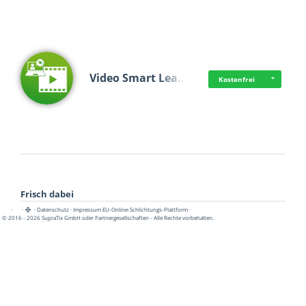
Video Smart Lea…
Kostenfrei
Frisch dabei
·
·
·
Datenschutz
·
Impressum
EU-Online-Schlichtungs-Plattform
·
© 2016 - 2026 SupraTix GmbH oder Partnergesellschaften - Alle Rechte vorbehalten.
Pädagogisch-did…
Kostenfrei