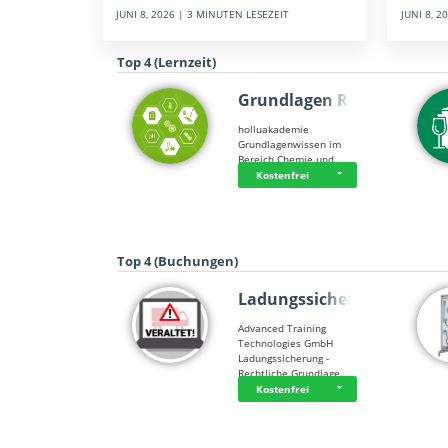
JUNI 8, 
JUNI 8, 2026 | 3 MINUTEN LESEZEIT
Top 4 (Lernzeit)
Grundlagen Rein…
holluakademie
Grundlagenwissen im
Bereich Chemie und …
Kostenfrei
Top 4 (Buchungen)
Ladungssicherung
Advanced Training
Technologies GmbH
Ladungssicherung -
Rechtliche Grundlage…
Kostenfrei