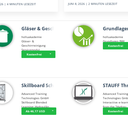
JUNI 8, 2026 | 2 MINUTEN LESEZEIT
2026 | 4 MINUTEN LESEZEIT
Gläser & Geschi…
Grundlage
holluakademie
holluakademie
Gläser- &
Grundlagen BWL
Geschirrreinigung
Kostenfrei
Servicemodul
Kostenfrei
Skillboard Schl…
STAUFF Th
Advanced Training
Advanced Trainin
Technologies GmbH
Technologies Gm
Skillboard Blended
Interactive e-lear
Learning: Hydrauliks…
from the "Hydrau
Ab 46,17 USD
Kostenfrei