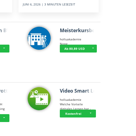
JUNI 6, 2026 | 3 MINUTEN LESEZEIT
n BWL
Meisterkursbegl…
holluakademie
None
Ab 80,89 USD
rottle…
Video Smart Lea…
g
holluakademie
bH
Welche Vorteile
ning
digitales Lernen hat - …
…
Kostenfrei