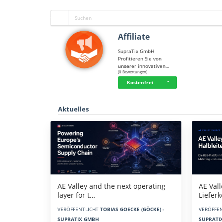
Affiliate
SupraTix GmbH
Profitieren Sie von
unserer innovativen…
☆
☆
☆
☆
☆
(0 Bewertungen)
Kostenfrei
Aktuelles
AE Vall
AE Valley and the next operating
Liefer
layer for t…
VERÖFFE
VERÖFFENTLICHT
TOBIAS GOECKE (GÖCKE) -
SUPRATI
SUPRATIX GMBH