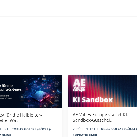
AE Valley Europe startet KI-
ey für die Halbleiter-
Sandbox-Gutschei…
kette: Wa…
VERÖFFENTLICHT
TOBIAS GOECKE (GÖCKE) 
NTLICHT
TOBIAS GOECKE (GÖCKE) -
SUPRATIX GMBH
X GMBH