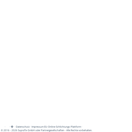
·
·
·
Datenschutz
·
Impressum
EU-Online-Schlichtungs-Plattform
·
© 2016 - 2026 SupraTix GmbH oder Partnergesellschaften - Alle Rechte vorbehalten.