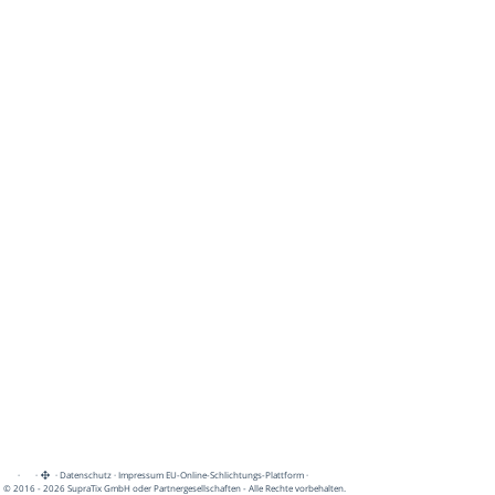
·
·
·
Datenschutz
·
Impressum
EU-Online-Schlichtungs-Plattform
·
© 2016 - 2026 SupraTix GmbH oder Partnergesellschaften - Alle Rechte vorbehalten.