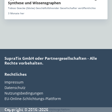
Synthese und Wissensgraphen
Tobias Goecke (Göcke) Geschäftsführender Gesellschafter veröffentlichte
3 Monate her
SupraTix GmbH oder Partnergesellschaften - Alle
Rechte vorbehalten.
Rechtliches
Impressum
Datenschutz
Nutzungsbedingungen
EU-Online-Schlichtungs-Plattform
Copyright © 2016–2026
·
·
·
Datenschutz
·
Impressum
EU-Online-Schlichtungs-Plattform
·