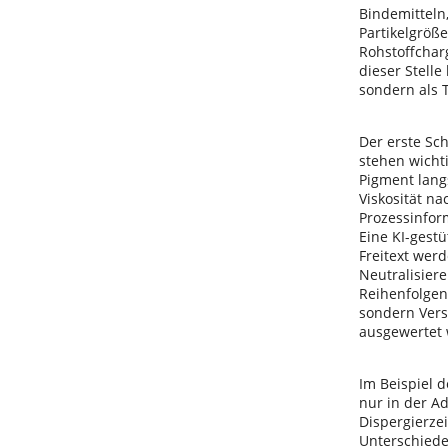
Bindemitteln,
Partikelgröß
Rohstoffchar
dieser Stelle
sondern als 
Der erste Sch
stehen wichti
Pigment lang
Viskosität na
Prozessinfor
Eine KI-gestü
Freitext wer
Neutralisier
Reihenfolgen
sondern Vers
ausgewertet
Im Beispiel 
nur in der A
Dispergierze
Unterschiede