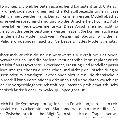
 wird geprüft, welche Daten ausreichend konsistent sind. Untersch
Prüfmethoden oder uneinheitliche Rohstoffbezeichnungen müsse
dell trainiert werden kann. Danach kann ein erstes Modell abschä
iche vielversprechend sind und wo die Unsicherheit hoch ist. Auf 
Lernverfahren neue Experimente vor. Diese Vorschläge sind nicht n
ie sofort die beste Leistung erwarten lassen. Sie können auch gezi
 in denen das Modell noch wenig Wissen hat. Dadurch wird die nä
r Validierung, sondern auch zur Verbesserung des Modells genutzt.
aborrunde werden die neuen Messwerte zurückgeführt. Das Modell w
 verändert sich, und die nächste Versuchsreihe kann geplant werd
 Kreislauf aus Hypothese, Experiment, Messung und Modellanpassu
chsräume gezielter zu durchsuchen und nicht jede Entscheidung au
ssen oder vollständigen Faktorplänen abzuleiten. Die chemische In
in Modell kann Korrelationen erkennen und Kandidaten vorschlagen
 ob ein vorgeschlagener Rohstoff regulatorisch problematisch, sch
chnisch kritisch oder im Scale-up ungeeignet ist.
reich ist die Syntheseplanung. In vielen Entwicklungsprojekten reic
ohstoffe neu zu kombinieren. Manchmal werden neue Additive, Ver
r Zwischenprodukte benötigt. Dann stellt sich die Frage, über we