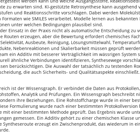
hergestellt werden kann und welche Ausgangsstoffe, Reaktionsbe
e zu erwarten sind. KI-gestützte Retrosynthese kann ausgehend vo
stufen und Reaktionsschritte vorschlagen. Dabei werden Molekülst
n Formaten wie SMILES verarbeitet. Modelle lernen aus bekannten
onen unter welchen Bedingungen plausibel sind.
 der Einsatz in der Praxis nicht als automatische Entscheidung zu 
e Routen erzeugen, aber die Bewertung erfordert chemisches Fach
 Selektivität, Ausbeute, Reinigung, Lösungsmittelwahl, Temperaturf
ukte, Nebenreaktionen und Skalierbarkeit müssen geprüft werden
eam ein Additiv mit besserer Verträglichkeit im wässrigen System 
turell ähnliche Verbindungen identifizieren, Synthesewege vorsch
ssen berücksichtigen. Die Auswahl der tatsächlich zu testenden Rou
scheidung, die auch Sicherheits- und Qualitätsaspekte einschließt.
reich ist der Wissensgraph. Er verbindet die Daten aus Protokollen
ohstoffen, Analytik und Prüfungen. Ein Wissensgraph beschreibt ni
sondern ihre Beziehungen. Eine Rohstoffcharge wurde in einer be
iese Formulierung wurde nach einer bestimmten Protokollversion h
 mit einer bestimmten Methode geprüft. Das Ergebnis wurde unt
ngen gemessen. Ein Additiv gehört zu einer chemischen Klasse un
ne Syntheseroute erzeugt ein Zwischenprodukt, das wiederum in ei
urde.