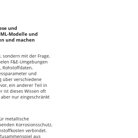
hese und
, ML-Modelle und
gen und machen
, sondern mit der Frage,
 vielen F&E-Umgebungen
, Rohstoffdaten,
zessparameter und
g über verschiedene
vor, ein anderer Teil in
 ist dieses Wissen oft
 aber nur eingeschränkt
ür metallische
chenden Korrosionsschutz,
hstoffkosten verbindet.
n Zusammenspiel aus