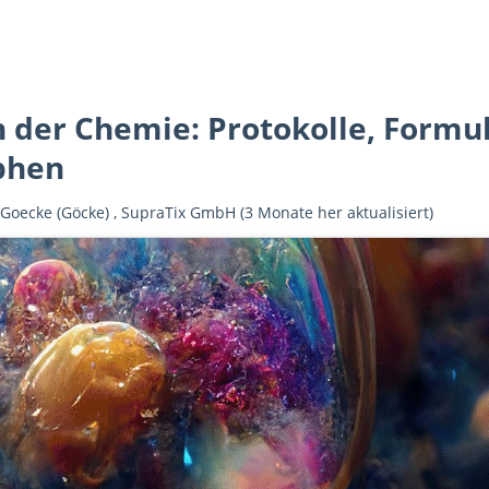
in der Chemie: Protokolle, Form
phen
 Goecke (Göcke)
,
SupraTix GmbH
(3 Monate her aktualisiert)