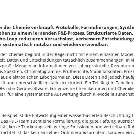
in der Chemie verknüpft Protokolle, Formulierungen, Synt
hen zu einem lernenden F&E-Prozess. Strukturierte Daten
he-Loop reduzieren Versuchslast, verbessern Entscheidun
n systematisch nutzbar und wiederverwendbar.
n der Chemie beginnt in der Regel nicht mit einem einzelnen Modell
eit, Daten und Entscheidungen tatsächlich zusammenhängen. In
ts große Mengen an Informationen vor: Laborprotokolle, Rezepturen
e, Spektren, Chromatogramme, Prüfberichte, Stabilitätsdaten, Pro
us elektronischen Laborjournalen. Diese Daten sind jedoch häufi
ilt und unterschiedlich stark strukturiert. Ein Teil liegt in Tabellen 
PDFs oder Gerätesoftware. Für einzelne Chemikerinnen und Chemiker
bar, für eine systematische Auswertung durch KI-Modelle zunächst
 Beispiel ist die Entwicklung einer wasserbasierten Beschichtung f
 Das F&E-Team sucht eine Formulierung, die gute Haftung, ausrei
sität, kurze Trocknungszeit, geringe Emissionen und vertretbare Ro
rachtet ist das kein einzelnes Optimierungsproblem, sondern ei