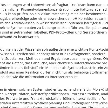
 Beziehungen wird Laborwissen abfragbar. Das Team kann dann u
it ähnlicher Pigmentvolumenkonzentration gute Haftung, aber schl
. Es kann prüfen, ob ein Viskositätsanstieg mit einer bestimmten 
Zugabereihenfolge oder einer abweichenden pH-Korrektur zusamm
 welche Additivklassen in wasserbasierten Systemen häufiger zu S
elche Syntheserouten zu Nebenprodukten führten, die später analy
n sind in getrennten Tabellen, PDF-Protokollen und Geräteordner
ufwand zu beantworten.
dungen ist der Wissensgraph außerdem eine wichtige Kontextschic
rwissen zugreifen soll, benötigt nicht nur Textfragmente, sondern
iffe, Substanzen, Methoden und Ergebnisse zusammengehören. Oh
teht die Gefahr, dass ähnliche, aber chemisch unterschiedliche Sa
indemittel als Rohstoff, ein Monomer als Synthesebaustein, ein Add
dukt aus einer Reaktion dürfen nicht nur als beliebige Stoffname
heidet, wie die Information zu interpretieren ist.
en in einem solchen System sind entsprechend vielfältig. Moleküls
n, Rezepturdaten, Rohstoffspezifikationen, Prozesszeitreihen, ana
der, Prüfwerte und Freitextprotokolle erfüllen unterschiedliche Fu
sdaten unterstützen Syntheseplanung und Stoffeigenschaftsvorhe
 sind Grundlage für Formulierungsmodelle. Spektren, Chromato