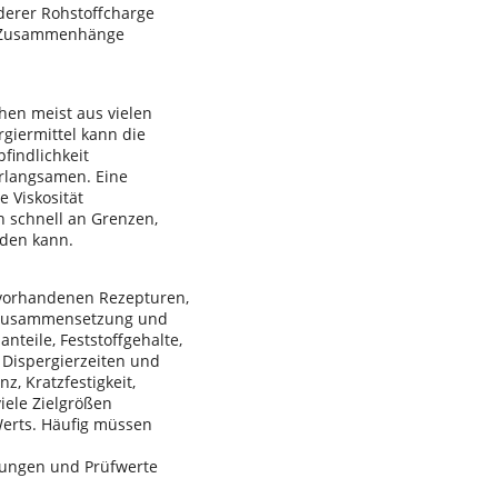
nderer Rohstoffcharge
che Zusammenhänge
hen meist aus vielen
giermittel kann die
findlichkeit
erlangsamen. Eine
 Viskosität
n schnell an Grenzen,
rden kann.
s vorhandenen Rezepturen,
 Zusammensetzung und
teile, Feststoffgehalte,
 Dispergierzeiten und
z, Kratzfestigkeit,
iele Zielgrößen
Werts. Häufig müssen
rungen und Prüfwerte