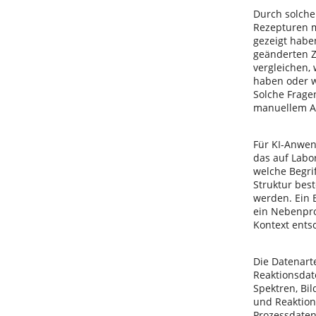
Durch solche
Rezepturen m
gezeigt haben
geänderten 
vergleichen,
haben oder w
Solche Frage
manuellem A
Für KI-Anwen
das auf Labo
welche Begr
Struktur bes
werden. Ein B
ein Nebenpro
Kontext entsc
Die Datenart
Reaktionsdate
Spektren, Bil
und Reaktion
Prozessdaten