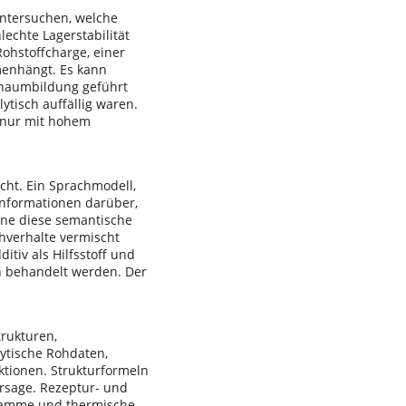
ntersuchen, welche
echte Lagerstabilität
Rohstoffcharge, einer
enhängt. Es kann
chaumbildung geführt
tisch auffällig waren.
n nur mit hohem
ht. Ein Sprachmodell,
 Informationen darüber,
ne diese semantische
chverhalte vermischt
itiv als Hilfsstoff und
n behandelt werden. Der
trukturen,
lytische Rohdaten,
nktionen. Strukturformeln
rsage. Rezeptur- und
gramme und thermische