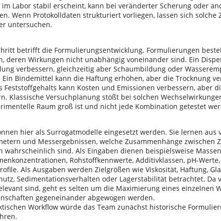
e im Labor stabil erscheint, kann bei veränderter Scherung oder a
den. Wenn Protokolldaten strukturiert vorliegen, lassen sich sol
er untersuchen.
chritt betrifft die Formulierungsentwicklung. Formulierungen beste
 deren Wirkungen nicht unabhängig voneinander sind. Ein Disper
eilung verbessern, gleichzeitig aber Schaumbildung oder Wasseremp
. Ein Bindemittel kann die Haftung erhöhen, aber die Trocknung v
 Feststoffgehalts kann Kosten und Emissionen verbessern, aber die
rn. Klassische Versuchplanung stößt bei solchen Wechselwirkunge
erimentelle Raum groß ist und nicht jede Kombination getestet we
önnen hier als Surrogatmodelle eingesetzt werden. Sie lernen au
metern und Messergebnissen, welche Zusammenhänge zwischen
n wahrscheinlich sind. Als Eingaben dienen beispielsweise Massenan
enkonzentrationen, Rohstoffkennwerte, Additivklassen, pH-Werte,
file. Als Ausgaben werden Zielgrößen wie Viskosität, Haftung, Glan
utz, Sedimentationsverhalten oder Lagerstabilität betrachtet. Da v
 relevant sind, geht es selten um die Maximierung eines einzelnen 
enschaften gegeneinander abgewogen werden.
ktischen Workflow würde das Team zunächst historische Formulie
hren.