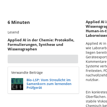
6 Minuten
Applied AI 
Wissensgrap
Human-in-t
Lesend
Laborwisse
Applied AI in der Chemie: Protokolle,
Applied AI i
Formulierungen, Synthese und
wie Laborarb
Wissensgraphen
liegen berei
Geräteexport
Kommentare a
Systeme verte
Freitexten, 
Verwandte Beiträge
nachvollzieh
nutzbar.
Bio-LSP: Vom Streulicht im
Samenkorn zum lernenden
Prüfgerät
Ein konkretes
Oberflächen.
stabile Visko
Chemisch bet