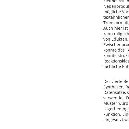
Zielmolekül 
Nebenprodukt
mögliche Vor
textähnliche
Transformati
Auch hier ist
kann möglich
von Edukten,
Zwischenprod
könnte das T
könnte struk
Reaktionskla
fachliche Ent
Der vierte Be
Synthesen, R
Datensätze, 
verwendet. D
Muster wurde
Lagerbedingu
Funktion. Ei
eingesetzt w