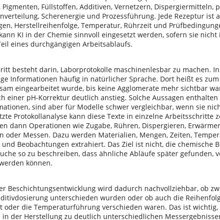
 Pigmenten, Füllstoffen, Additiven, Vernetzern, Dispergiermitteln, 
enverteilung, Scherenergie und Prozessführung. Jede Rezeptur ist
gen, Herstellreihenfolge, Temperatur, Rührzeit und Prüfbedingun
 kann KI in der Chemie sinnvoll eingesetzt werden, sofern sie nicht i
Teil eines durchgängigen Arbeitsablaufs.
ritt besteht darin, Laborprotokolle maschinenlesbar zu machen. In
ge Informationen häufig in natürlicher Sprache. Dort heißt es zum 
sam eingearbeitet wurde, bis keine Agglomerate mehr sichtbar war
ch einer pH-Korrektur deutlich anstieg. Solche Aussagen enthalten
mationen, sind aber für Modelle schwer vergleichbar, wenn sie nich
tzte Protokollanalyse kann diese Texte in einzelne Arbeitsschritte
den dann Operationen wie Zugabe, Rühren, Dispergieren, Erwärmen, 
en oder Messen. Dazu werden Materialien, Mengen, Zeiten, Temper
 und Beobachtungen extrahiert. Das Ziel ist nicht, die chemische 
uche so zu beschreiben, dass ähnliche Abläufe später gefunden, 
 werden können.
der Beschichtungsentwicklung wird dadurch nachvollziehbar, ob zw
dditivdosierung unterschieden wurden oder ob auch die Reihenfolg
it oder die Temperaturführung verschieden waren. Das ist wichtig, 
 in der Herstellung zu deutlich unterschiedlichen Messergebnisse