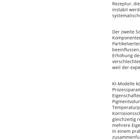
Rezeptur, di
instabil wer
systematisch
Der zweite S
Komponenten,
Partikelvert
beeinflussen
Erhöhung des
verschlechte
weil der exp
KI-Modelle k
Prozesspara
Eigenschafte
Pigmentvolum
Temperaturpro
Korrosionssch
gleichzeitig
mehrere Eig
In einem pra
zusammenfü