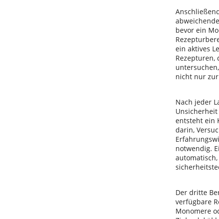
Anschließend
abweichende 
bevor ein Mo
Rezepturbere
ein aktives 
Rezepturen, d
untersuchen,
nicht nur zu
Nach jeder L
Unsicherheit
entsteht ein
darin, Versu
Erfahrungswi
notwendig. E
automatisch,
sicherheitste
Der dritte Be
verfügbare R
Monomere ode