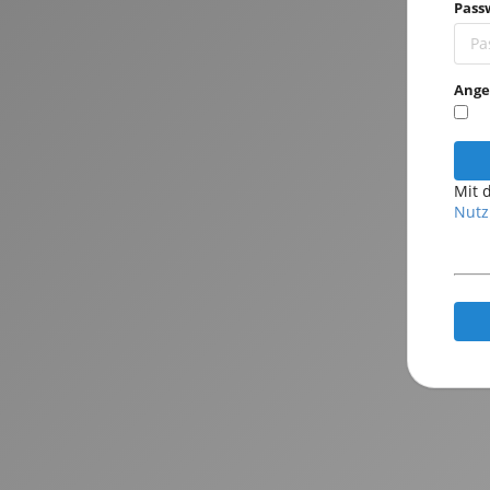
Pass
Ange
Mit 
Nutz