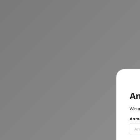
A
Wenn
Anme